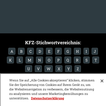
KFZ-Stichwortvereichnis:
A
B
C
D
E
F
G
H
I
J
K
L
M
N
O
P
Q
R
S
T
U
V
W
X
Y
Z
Wenn Sie auf „Alle Cookies akzeptieren“ klicken, stimmen
Sie der Speicherung von Cookies auf Ihrem Gerät zu, um
die Websitenavigation zu verbessern, die Websitenutzung
zu analysieren und unsere Marketingbemühungen zu
unterstützen.
Datenschutzerklärung