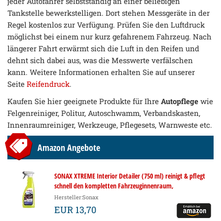
jeder Autofahrer selbstständig an einer beliebigen
Tankstelle bewerkstelligen. Dort stehen Messgeräte in der
Regel kostenlos zur Verfügung. Prüfen Sie den Luftdruck
möglichst bei einem nur kurz gefahrenem Fahrzeug. Nach
längerer Fahrt erwärmt sich die Luft in den Reifen und
dehnt sich dabei aus, was die Messwerte verfälschen
kann. Weitere Informationen erhalten Sie auf unserer
Seite
Reifendruck
.
Kaufen Sie hier geeignete Produkte für Ihre
Autopflege
wie
Felgenreiniger, Politur, Autoschwamm, Verbandskasten,
Innenraumreiniger, Werkzeuge, Pflegesets, Warnweste etc.
Amazon Angebote
SONAX XTREME Interior Detailer (750 ml) reinigt & pflegt
schnell den kompletten Fahrzeuginnenraum,
staubabweisend, silikonfrei, anti-statisch, angenehmer
Hersteller:Sonax
Duft | Art-Nr. 02204000
EUR 13,70