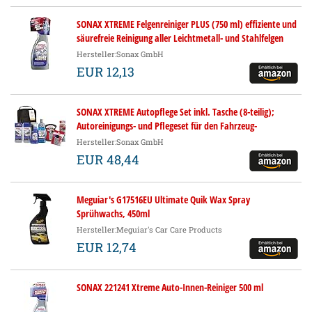
SONAX XTREME Felgenreiniger PLUS (750 ml) effiziente und
säurefreie Reinigung aller Leichtmetall- und Stahlfelgen
sowie lackierte, verchromte und polierte Felgen | Art-Nr.
Hersteller:Sonax GmbH
02304000
EUR 12,13
SONAX XTREME Autopflege Set inkl. Tasche (8-teilig);
Autoreinigungs- und Pflegeset für den Fahrzeug-
Außenbereich (für Lack und Felgen) | Art-Nr. 07615410
Hersteller:Sonax GmbH
EUR 48,44
Meguiar's G17516EU Ultimate Quik Wax Spray
Sprühwachs, 450ml
Hersteller:Meguiar's Car Care Products
EUR 12,74
SONAX 221241 Xtreme Auto-Innen-Reiniger 500 ml