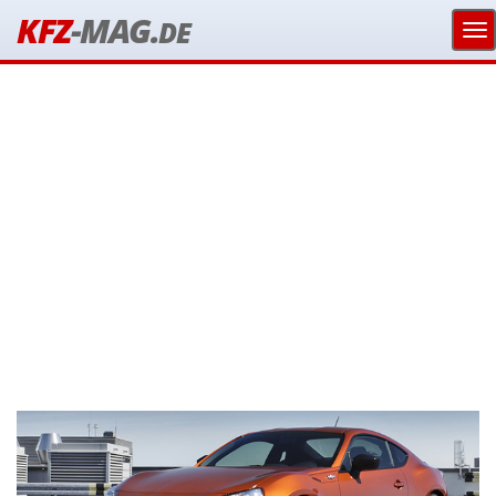
KFZ
-MAG.
DE