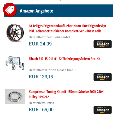
Amazon Angebote
18 Teiliges Felgenrandaufkleber Neon Line Felgendesign
inkl. Felgenbettaufkleber Komplett-Set -Finest Folia
passend für 17 Zoll & 16" 18" 19" Felgen Motorrad Auto
Hersteller:Finest-Folia GmbH
Fahrrad (Neon Rot, Glanz)
EUR 24,99
Eibach E10-15-011-01-22 Tieferlegungsfedern Pro-Kit
Hersteller:Heinrich Eibach GmbH
EUR 133,15
Kompressor Tuning Kit mit 185mm Scheibe 200K 230K
Pulley 1099242
Hersteller:X-Parts
EUR 165,00