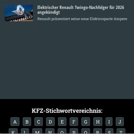
Elektrischer Renault Twingo-Nachfolger für 2026
angekündigt
Renault präsentiert seine neue Elektrosparte Ampere
KFZ-Stichwortvereichnis:
A
B
C
D
E
F
G
H
I
J
K
L
M
N
O
P
Q
R
S
T