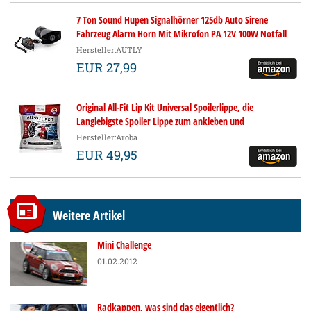
7 Ton Sound Hupen Signalhörner 125db Auto Sirene
Fahrzeug Alarm Horn Mit Mikrofon PA 12V 100W Notfall
Warntöne für Auto Motorrad
Hersteller:AUTLY
EUR 27,99
Original All-Fit Lip Kit Universal Spoilerlippe, die
Langlebigste Spoiler Lippe zum ankleben und
anschrauben, Tuning Frontspoiler, Gummilippe, 3M, 2,7m,
Hersteller:Aroba
Farbe schwarz Größe small 3,8cm breit
EUR 49,95
Weitere Artikel
Mini Challenge
01.02.2012
Radkappen, was sind das eigentlich?