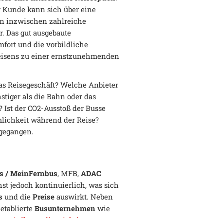
r Kunde kann sich über eine
en inzwischen zahlreiche
. Das gut ausgebaute
fort und die vorbildliche
Reisens zu einer ernstzunehmenden
as Reisegeschäft? Welche Anbieter
nstiger als die Bahn oder das
 Ist der CO2-Ausstoß der Busse
lichkeit während der Reise?
 gegangen.
s / MeinFernbus
, MFB,
ADAC
hst jedoch kontinuierlich, was sich
s
und die
Preise
auswirkt. Neben
 etablierte
Busunternehmen
wie