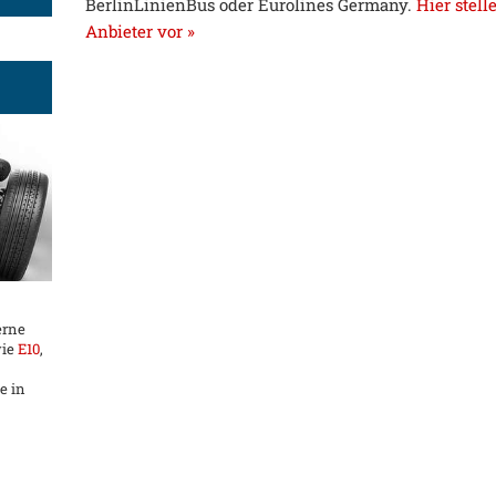
BerlinLinienBus oder Eurolines Germany.
Hier stell
Anbieter vor »
erne
wie
E10
,
e in