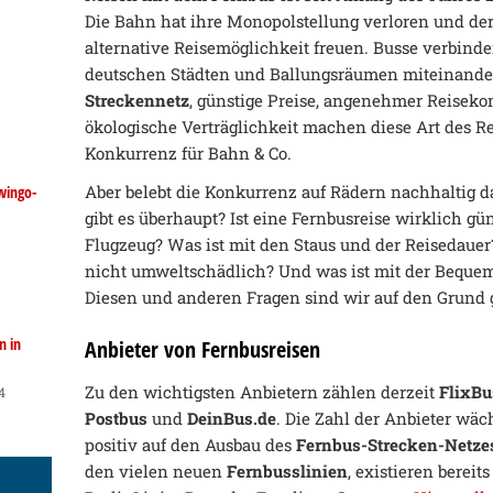
Die Bahn hat ihre Monopolstellung verloren und de
alternative Reisemöglichkeit freuen. Busse verbind
deutschen Städten und Ballungsräumen miteinander
Streckennetz
, günstige Preise, angenehmer Reisekom
ökologische Verträglichkeit machen diese Art des 
Konkurrenz für Bahn & Co.
Aber belebt die Konkurrenz auf Rädern nachhaltig d
wingo-
gibt es überhaupt? Ist eine Fernbusreise wirklich gü
Flugzeug? Was ist mit den Staus und der Reisedauer?
nicht umweltschädlich? Und was ist mit der Bequem
Diesen und anderen Fragen sind wir auf den Grund
n in
Anbieter von Fernbusreisen
Zu den wichtigsten Anbietern zählen derzeit
FlixBu
4
Postbus
und
DeinBus.de
. Die Zahl der Anbieter wäc
positiv auf den Ausbau des
Fernbus-Strecken-Netze
den vielen neuen
Fernbusslinien
, existieren bereits