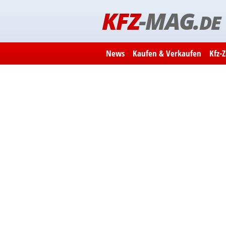
KFZ
-MAG.
DE
News
Kaufen & Verkaufen
Kfz-