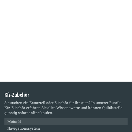
Kfz-Zubehör
Sie suchen ein Ersatzteil oder Zubehör für Ihr Auto? In unserer Rubrik
Kfz-Zubehör
erfahren Sie alles Wissenswerte und können Qulitätsteile
günstig sofort online kaufen.
Motoröl
Navigationssystem