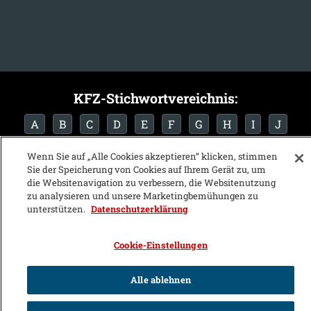
KFZ-Stichwortvereichnis:
A
B
C
D
E
F
G
H
I
J
K
L
M
N
O
P
Q
R
S
T
Wenn Sie auf „Alle Cookies akzeptieren“ klicken, stimmen
Sie der Speicherung von Cookies auf Ihrem Gerät zu, um
U
V
W
X
Y
Z
die Websitenavigation zu verbessern, die Websitenutzung
zu analysieren und unsere Marketingbemühungen zu
unterstützen.
Datenschutzerklärung
Cookie-Einstellungen
Alle ablehnen