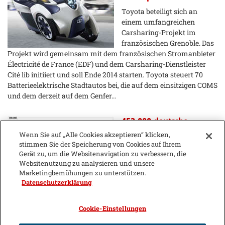
Toyota beteiligt sich an
einem umfangreichen
Carsharing-Projekt im
französischen Grenoble. Das
Projekt wird gemeinsam mit dem französischen Stromanbieter
Électricité de France (EDF) und dem Carsharing-Dienstleister
Cité lib initiiert und soll Ende 2014 starten. Toyota steuert 70
Batterieelektrische Stadtautos bei, die auf dem einsitzigen COMS
und dem derzeit auf dem Genfer…
453.000 deutsche
Autofahrer nutzen
Wenn Sie auf „Alle Cookies akzeptieren“ klicken,
bereits Carsharing
stimmen Sie der Speicherung von Cookies auf Ihrem
Gerät zu, um die Websitenavigation zu verbessern, die
Bundesverband CarSharing
Websitenutzung zu analysieren und unsere
registrierte für das Jahr 2012
Marketingbemühungen zu unterstützen.
ein enormes Wachstum.
Datenschutzerklärung
Demnach nutzen bereits
453.000 deutsche Autofahrer das innovative Mobilitätsangebot
Cookie-Einstellungen
Carsharing. Daraus ergibt sich für 2012 der größte bisher zu
verzeichnende Anstieg der Nutzerzahlen und der