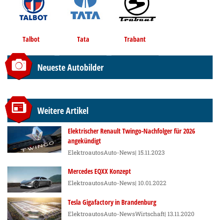
Talbot
Tata
Trabant
Neueste Autobilder
Weitere Artikel
Elektrischer Renault Twingo-Nachfolger für 2026
angekündigt
Elektroautos
Auto-News
| 15.11.2023
Mercedes EQXX Konzept
Elektroautos
Auto-News
| 10.01.2022
Tesla Gigafactory in Brandenburg
Elektroautos
Auto-News
Wirtschaft
| 13.11.2020