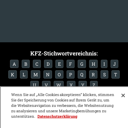
KFZ-Stichwortvereichnis:
A
B
C
D
E
F
G
H
I
J
K
L
M
N
O
P
Q
R
S
T
U
V
W
X
Y
Z
Wenn Sie auf „Alle Cookies akzeptieren“ klicken, stimmen
Sie der Speicherung von Cookies auf Ihrem Gerät zu, um
die Websitenavigation zu verbessern, die Websitenutzung
zu analysieren und unsere Marketingbemühungen zu
unterstützen.
Datenschutzerklärung