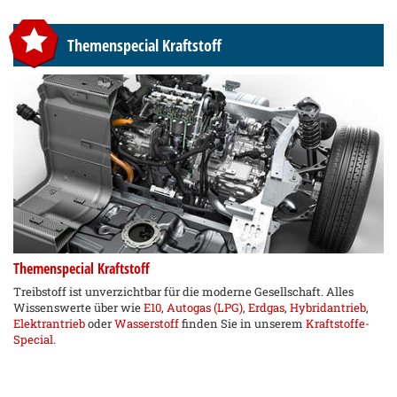
Themenspecial Kraftstoff
Themenspecial Kraftstoff
Treibstoff ist unverzichtbar für die moderne Gesellschaft. Alles
Wissenswerte über wie
E10
,
Autogas (LPG)
,
Erdgas
,
Hybridantrieb
,
Elektrantrieb
oder
Wasserstoff
finden Sie in unserem
Kraftstoffe-
Special
.