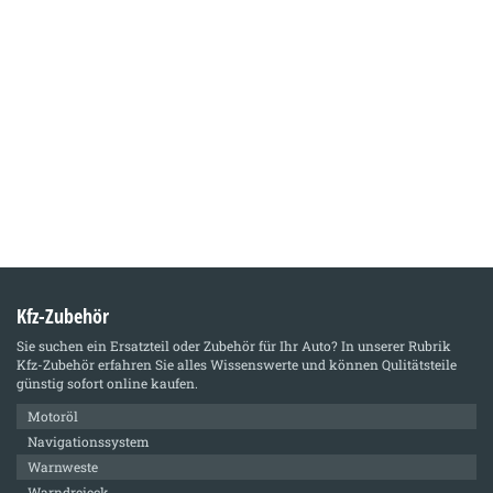
Kfz-Zubehör
Sie suchen ein Ersatzteil oder Zubehör für Ihr Auto? In unserer Rubrik
Kfz-Zubehör
erfahren Sie alles Wissenswerte und können Qulitätsteile
günstig sofort online kaufen.
Motoröl
Navigationssystem
Warnweste
Warndreieck