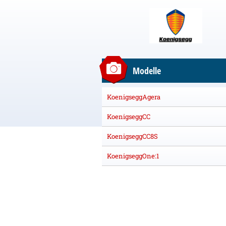
Modelle
KoenigseggAgera
KoenigseggCC
KoenigseggCC8S
KoenigseggOne:1