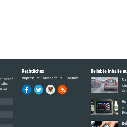
Rechtliches
Beliebte Inhalte 
Impressum
Datenschutz
Kontakt
Ihr Auto?
Si
 alles
Sic
stig
Or
Au
Au
Rü
Re