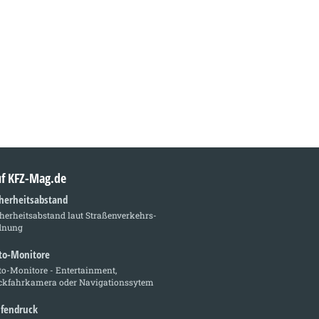
auf KFZ-Mag.de
cherheitsabstand
herheitsabstand laut Straßenverkehrs-
dnung
to-Monitore
to-Monitore - Entertainment,
ckfahrkamera oder Navigationssytem
ifendruck