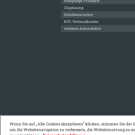
Autopflege-Produkte
Chiptuning
Scheibenwischer
KFZ-Verbandkasten
weiteres Autozubehör
Wenn Sie auf „Alle Cookies akzeptieren“ klicken, stimmen Sie der 
um die Websitenavigation zu verbessern, die Websitenutzung zu
KFZ-Stichwortvereichnis:
A