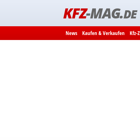
KFZ
-MAG.
DE
News
Kaufen & Verkaufen
Kfz-