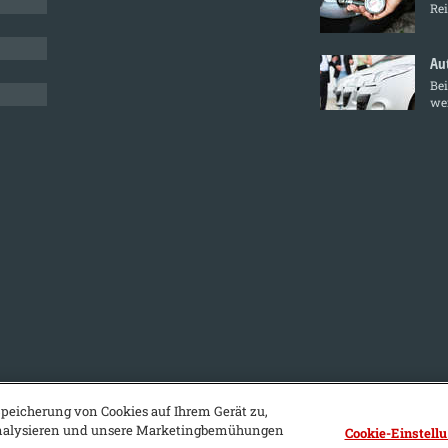
Re
Au
Bei
we
Speicherung von Cookies auf Ihrem Gerät zu,
 analysieren und unsere Marketingbemühungen
Cookie-Einstell
B
C
D
E
F
G
H
I
J
K
L
M
N
O
P
Q
R
S