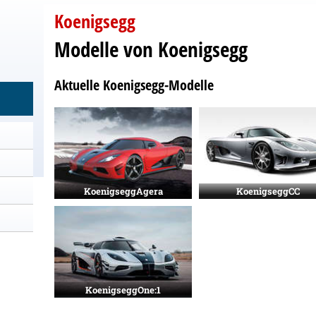
Koenigsegg
Modelle von Koenigsegg
Aktuelle Koenigsegg-Modelle
KoenigseggAgera
KoenigseggCC
KoenigseggOne:1