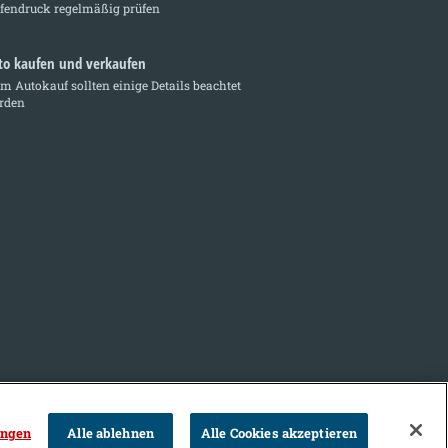
ifendruck regelmäßig prüfen
to kaufen und verkaufen
m Autokauf sollten einige Details beachtet
rden
ungen
Alle ablehnen
Alle Cookies akzeptieren
T
U
V
W
X
Y
Z