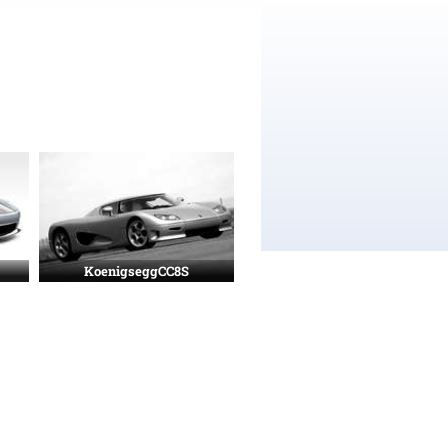
KoenigseggCC8S