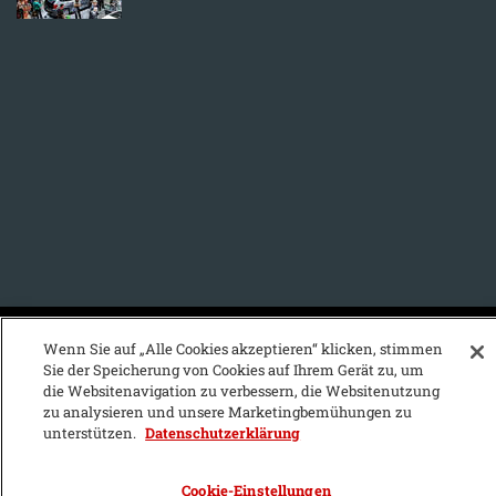
KFZ-Stichwortvereichnis:
Wenn Sie auf „Alle Cookies akzeptieren“ klicken, stimmen
Sie der Speicherung von Cookies auf Ihrem Gerät zu, um
A
B
C
D
E
F
G
H
I
J
die Websitenavigation zu verbessern, die Websitenutzung
zu analysieren und unsere Marketingbemühungen zu
K
L
M
N
O
P
Q
R
S
T
unterstützen.
Datenschutzerklärung
U
V
W
X
Y
Z
Cookie-Einstellungen