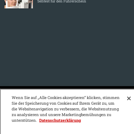
Sehtest für den Führerschein
KFZ-Stichwortvereichnis:
Wenn Sie auf „Alle Cookies akzeptieren“ klicken, stimmen
Sie der Speicherung von Cookies auf Ihrem Gerät zu, um
A
B
C
D
E
F
G
H
I
J
die Websitenavigation zu verbessern, die Websitenutzung
zu analysieren und unsere Marketingbemühungen zu
K
L
M
N
O
P
Q
R
S
T
unterstützen.
Datenschutzerklärung
U
V
W
X
Y
Z