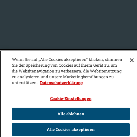
Wenn Sie auf „Alle Cookies akzeptieren“ klicken, stimmen
KFZ-Stichwortvereichnis:
Sie der Speicherung von Cookies auf Ihrem Gerät zu, um
die Websitenavigation zu verbessern, die Websitenutzung
A
B
C
D
E
F
G
H
I
J
zu analysieren und unsere Marketingbemühungen zu
unterstützen.
Datenschutzerklärung
K
L
M
N
O
P
Q
R
S
T
U
V
W
X
Y
Z
Cookie-Einstellungen
Alle ablehnen
Alle Cookies akzeptieren