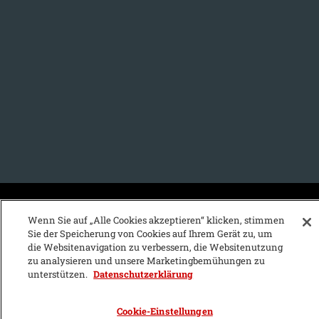
KFZ-Stichwortvereichnis:
Wenn Sie auf „Alle Cookies akzeptieren“ klicken, stimmen
Sie der Speicherung von Cookies auf Ihrem Gerät zu, um
A
B
C
D
E
F
G
H
I
J
die Websitenavigation zu verbessern, die Websitenutzung
zu analysieren und unsere Marketingbemühungen zu
K
L
M
N
O
P
Q
R
S
T
unterstützen.
Datenschutzerklärung
U
V
W
X
Y
Z
Cookie-Einstellungen