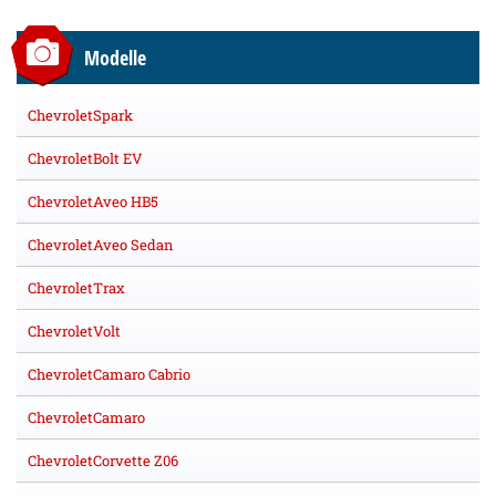
Modelle
ChevroletSpark
ChevroletBolt EV
ChevroletAveo HB5
ChevroletAveo Sedan
ChevroletTrax
ChevroletVolt
ChevroletCamaro Cabrio
ChevroletCamaro
ChevroletCorvette Z06