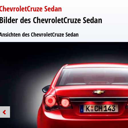
ChevroletCruze Sedan
Bilder des ChevroletCruze Sedan
Ansichten des ChevroletCruze Sedan