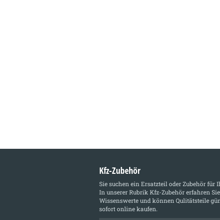
Kfz-Zubehör
Sie suchen ein Ersatzteil oder Zubehör für 
In unserer Rubrik
Kfz-Zubehör
erfahren Sie
Wissenswerte und können Qulitätsteile gün
sofort online kaufen.