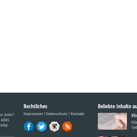
Rechtliches
Beliebte Inhalte 
Impressum
Datenschutz
Kontakt
Ihr Auto?
Kf
 alles
Kf
stig
Ge