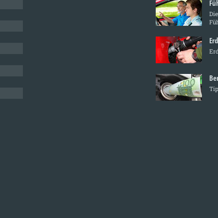
Fü
Die
Fü
Er
Erd
Be
Ti