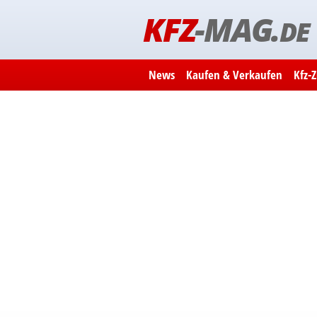
KFZ
-MAG.
DE
News
Kaufen & Verkaufen
Kfz-