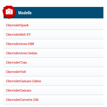
Modelle
ChevroletSpark
ChevroletBolt EV
ChevroletAveo HB5
ChevroletAveo Sedan
ChevroletTrax
ChevroletVolt
ChevroletCamaro Cabrio
ChevroletCamaro
ChevroletCorvette Z06