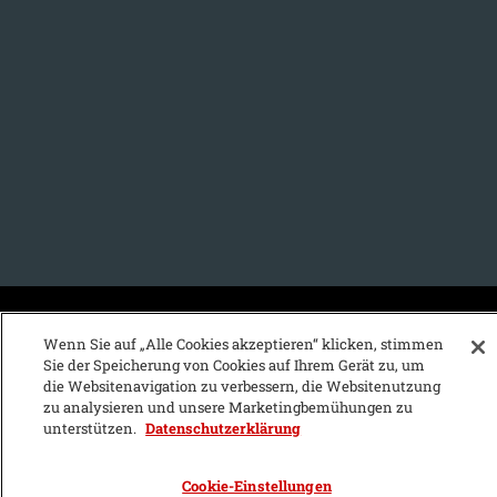
KFZ-Stichwortvereichnis:
Wenn Sie auf „Alle Cookies akzeptieren“ klicken, stimmen
Sie der Speicherung von Cookies auf Ihrem Gerät zu, um
A
B
C
D
E
F
G
H
I
J
die Websitenavigation zu verbessern, die Websitenutzung
zu analysieren und unsere Marketingbemühungen zu
K
L
M
N
O
P
Q
R
S
T
unterstützen.
Datenschutzerklärung
U
V
W
X
Y
Z
Cookie-Einstellungen