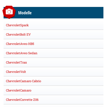
Modelle
ChevroletSpark
ChevroletBolt EV
ChevroletAveo HB5
ChevroletAveo Sedan
ChevroletTrax
ChevroletVolt
ChevroletCamaro Cabrio
ChevroletCamaro
ChevroletCorvette Z06