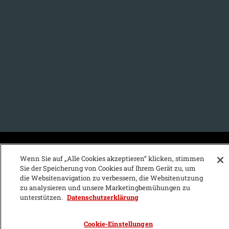
KFZ-Stichwortvereichnis:
Wenn Sie auf „Alle Cookies akzeptieren“ klicken, stimmen
Sie der Speicherung von Cookies auf Ihrem Gerät zu, um
A
B
C
D
E
F
G
H
I
J
die Websitenavigation zu verbessern, die Websitenutzung
zu analysieren und unsere Marketingbemühungen zu
K
L
M
N
O
P
Q
R
S
T
unterstützen.
Datenschutzerklärung
U
V
W
X
Y
Z
Cookie-Einstellungen