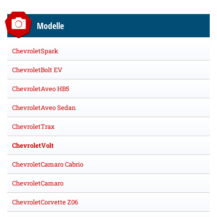
Modelle
ChevroletSpark
ChevroletBolt EV
ChevroletAveo HB5
ChevroletAveo Sedan
ChevroletTrax
ChevroletVolt
ChevroletCamaro Cabrio
ChevroletCamaro
ChevroletCorvette Z06