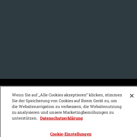
KFZ-Stichwortvereichnis:
Wenn Sie auf „Alle Cookies akzeptieren“ klicken, stimmen
Sie der Speicherung von Cookies auf Ihrem Gerät zu, um
A
B
C
D
E
F
G
H
I
J
die Websitenavigation zu verbessern, die Websitenutzung
zu analysieren und unsere Marketingbemühungen zu
K
L
M
N
O
P
Q
R
S
T
unterstützen.
Datenschutzerklärung
U
V
W
X
Y
Z
Cookie-Einstellungen