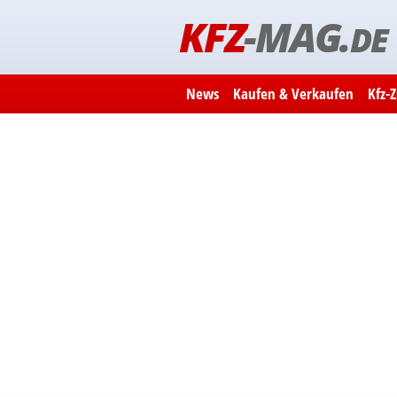
KFZ
-MAG.
DE
News
Kaufen & Verkaufen
Kfz-