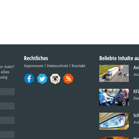
Rechtliches
Beliebte Inhalte 
Impressum
Datenschutz
Kontakt
Ihr Auto?
An
 alles
An
stig
KF
Die
Sc
Au
Hi