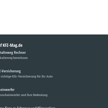
auf KFZ-Mag.de
halteweg Rechner
halteweg berechnen
Z-Versicherung
 richtige Kfz-Versicherung für Ihr Auto
heinwerfer
toscheinwerfer und Ihre Bedeutung
tze: Tipps zu Fahrzeug und Klimaanlage