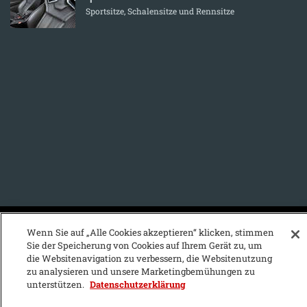
Sportsitze, Schalensitze und Rennsitze
KFZ-Stichwortvereichnis:
Wenn Sie auf „Alle Cookies akzeptieren“ klicken, stimmen
Sie der Speicherung von Cookies auf Ihrem Gerät zu, um
A
B
C
D
E
F
G
H
I
J
die Websitenavigation zu verbessern, die Websitenutzung
zu analysieren und unsere Marketingbemühungen zu
K
L
M
N
O
P
Q
R
S
T
unterstützen.
Datenschutzerklärung