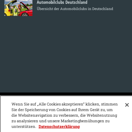
Automobilclubs Deutschland
Übersicht der Automobilclubs in Deutschland
KFZ-Stichwortvereichnis:
Wenn Sie auf „Alle Cookies akzeptieren“ klicken, stimmen
Sie der Speicherung von Cookies auf Ihrem Gerät zu, um
A
B
C
D
E
F
G
H
I
J
die Websitenavigation zu verbessern, die Websitenutzung
zu analysieren und unsere Marketingbemühungen zu
K
L
M
N
O
P
Q
R
S
T
unterstützen.
Datenschutzerklärung