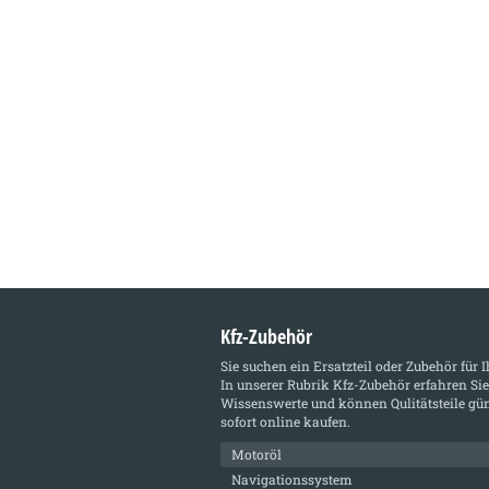
Kfz-Zubehör
Sie suchen ein Ersatzteil oder Zubehör für 
In unserer Rubrik
Kfz-Zubehör
erfahren Sie
Wissenswerte und können Qulitätsteile gün
sofort online kaufen.
Motoröl
Navigationssystem