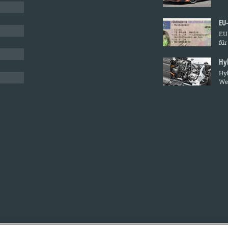
EU
EU-
für
Hy
Hyb
We