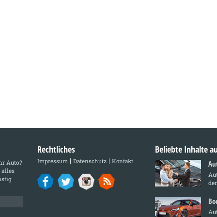
Rechtliches
Beliebte Inhalte 
Impressum
Datenschutz
Kontakt
Ihr Auto?
Au
 alles
Aut
stig
den
Bo
Au