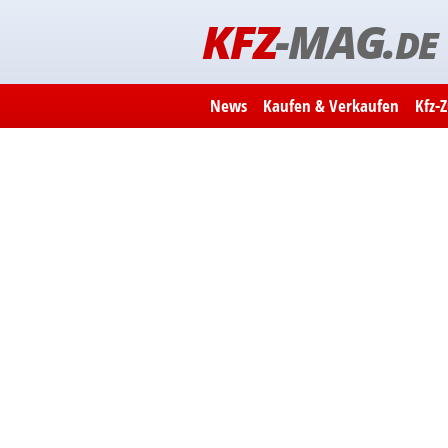
KFZ
-MAG.
DE
News
Kaufen & Verkaufen
Kfz-