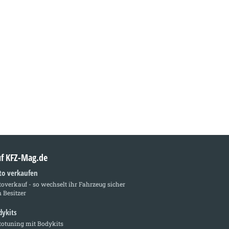
auf KFZ-Mag.de
to verkaufen
overkauf - so wechselt ihr Fahrzeug sicher
 Besitzer
dykits
totuning mit Bodykits