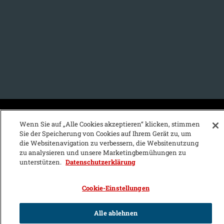
KFZ-Stichwortvereichnis:
Wenn Sie auf „Alle Cookies akzeptieren“ klicken, stimmen
Sie der Speicherung von Cookies auf Ihrem Gerät zu, um
A
B
C
D
E
F
G
H
I
J
die Websitenavigation zu verbessern, die Websitenutzung
zu analysieren und unsere Marketingbemühungen zu
K
L
M
N
O
P
Q
R
S
T
unterstützen.
Datenschutzerklärung
U
V
W
X
Y
Z
Cookie-Einstellungen
Alle ablehnen