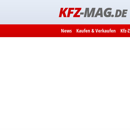
KFZ
-MAG.
DE
News
Kaufen & Verkaufen
Kfz-