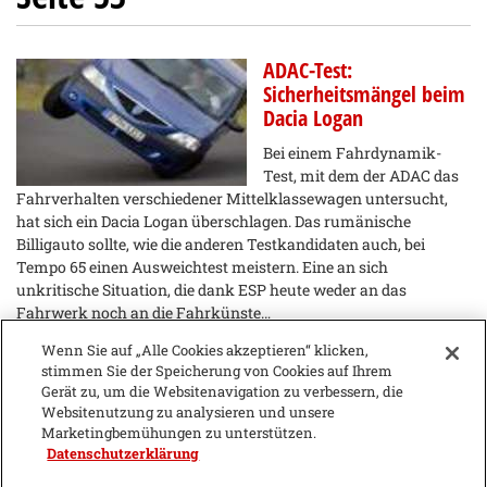
ADAC-Test:
Sicherheitsmängel beim
Dacia Logan
Bei einem Fahrdynamik-
Test, mit dem der ADAC das
Fahrverhalten verschiedener Mittelklassewagen untersucht,
hat sich ein Dacia Logan überschlagen. Das rumänische
Billigauto sollte, wie die anderen Testkandidaten auch, bei
Tempo 65 einen Ausweichtest meistern. Eine an sich
unkritische Situation, die dank ESP heute weder an das
Fahrwerk noch an die Fahrkünste…
Wenn Sie auf „Alle Cookies akzeptieren“ klicken,
Dunlop veranstaltet
stimmen Sie der Speicherung von Cookies auf Ihrem
Fahrsicherheitstraining
Gerät zu, um die Websitenavigation zu verbessern, die
Websitenutzung zu analysieren und unsere
Dunlop veranstaltet 2005
Marketingbemühungen zu unterstützen.
gemeinsam mit Toni Mang
Datenschutzerklärung
und der Shell Racing