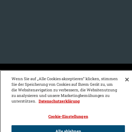
KFZ-Stichwortvereichnis:
Wenn Sie auf „Alle Cookies akzeptieren“ klicken, stimmen
Sie der Speicherung von Cookies auf Ihrem Gerät zu, um
A
B
C
D
E
F
G
H
I
J
die Websitenavigation zu verbessern, die Websitenutzung
zu analysieren und unsere Marketingbemühungen zu
K
L
M
N
O
P
Q
R
S
T
unterstützen.
Datenschutzerklärung
U
V
W
X
Y
Z
Cookie-Einstellungen
Alle ablehnen