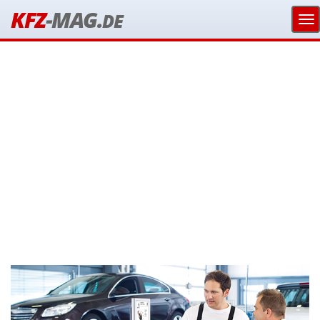
KFZ
-MAG.
DE