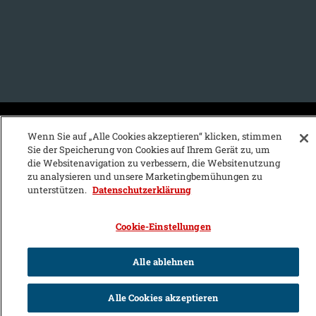
KFZ-Stichwortvereichnis:
Wenn Sie auf „Alle Cookies akzeptieren“ klicken, stimmen
Sie der Speicherung von Cookies auf Ihrem Gerät zu, um
A
B
C
D
E
F
G
H
I
J
die Websitenavigation zu verbessern, die Websitenutzung
zu analysieren und unsere Marketingbemühungen zu
K
L
M
N
O
P
Q
R
S
T
unterstützen.
Datenschutzerklärung
U
V
W
X
Y
Z
Cookie-Einstellungen
Alle ablehnen
Alle Cookies akzeptieren