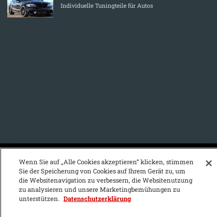
Individuelle Tuningteile für Autos
KFZ-Stichwortvereichnis:
Wenn Sie auf „Alle Cookies akzeptieren“ klicken, stimmen
Sie der Speicherung von Cookies auf Ihrem Gerät zu, um
A
B
C
D
E
F
G
H
I
J
die Websitenavigation zu verbessern, die Websitenutzung
zu analysieren und unsere Marketingbemühungen zu
K
L
M
N
O
P
Q
R
S
T
unterstützen.
Datenschutzerklärung
U
V
W
X
Y
Z