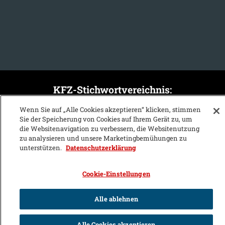
KFZ-Stichwortvereichnis:
A
B
C
D
E
F
G
H
I
J
Wenn Sie auf „Alle Cookies akzeptieren“ klicken, stimmen
Sie der Speicherung von Cookies auf Ihrem Gerät zu, um
K
L
M
N
O
P
Q
R
S
T
die Websitenavigation zu verbessern, die Websitenutzung
zu analysieren und unsere Marketingbemühungen zu
U
V
W
X
Y
Z
unterstützen.
Datenschutzerklärung
Cookie-Einstellungen
Alle ablehnen
Alle Cookies akzeptieren