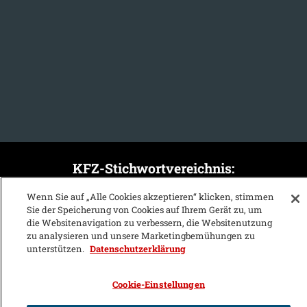
KFZ-Stichwortvereichnis:
A
B
C
D
E
F
G
H
I
J
Wenn Sie auf „Alle Cookies akzeptieren“ klicken, stimmen
Sie der Speicherung von Cookies auf Ihrem Gerät zu, um
K
L
M
N
O
P
Q
R
S
T
die Websitenavigation zu verbessern, die Websitenutzung
zu analysieren und unsere Marketingbemühungen zu
U
V
W
X
Y
Z
unterstützen.
Datenschutzerklärung
Cookie-Einstellungen