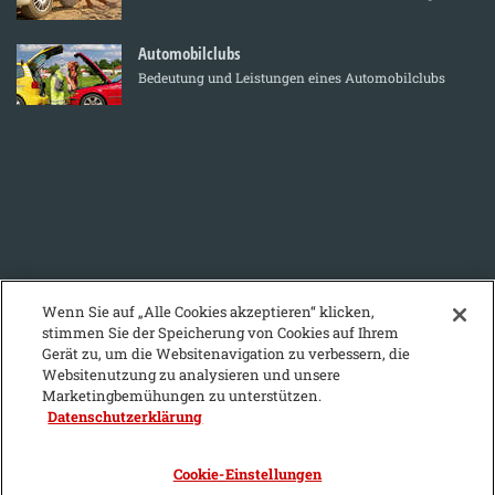
Automobilclubs
Bedeutung und Leistungen eines Automobilclubs
Wenn Sie auf „Alle Cookies akzeptieren“ klicken,
stimmen Sie der Speicherung von Cookies auf Ihrem
Gerät zu, um die Websitenavigation zu verbessern, die
Websitenutzung zu analysieren und unsere
Marketingbemühungen zu unterstützen.
Datenschutzerklärung
KFZ-Stichwortvereichnis:
A
B
C
D
E
F
G
H
I
J
Cookie-Einstellungen