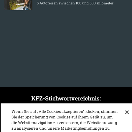
5 Autoreisen zwischen 100 und 600 Kilometer
KFZ-Stichwortvereichnis:
A
B
C
D
E
F
G
H
I
J
Wenn Sie auf „Alle Cookies akzeptieren“ klicken, stimmen
Sie der Speicherung von Cookies auf Ihrem Gerät zu, um
K
L
M
N
O
P
Q
R
S
T
die Websitenavigation zu verbessern, die Websitenutzung
zu analysieren und unsere Marketingbemühungen zu
U
V
W
X
Y
Z