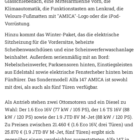
Glasschiebedach, eine Mittelarmlehne vorn, die
Klimaautomatik, die Funktionstasten am Lenkrad, die
Velours-Fußmatten mit "AMICA"-Logo oder die iPod-
Vorrüstung.
Hinzu kommt das Winter-Paket, das die elektrische
Sitzheizung für die Vordersitze, beheizte
Scheibenwaschdüsen und eine Scheinwerferwaschanlage
beinhaltet. Außerdem serienmäßig mit an Bord:
Nebelscheinwerfer, Parksensoren hinten, Einstiegsleisten
aus Edelstahl sowie elektrische Fensterheber hinten beim
Fünftürer. Das Sondermodell Alfa 147 AMICA ist sowohl
mit drei, als auch als fünf Türen verfügbar.
Als Antrieb stehen zwei Ottomotoren und ein Diesel zu
Wahl: Der 1.6 Eco 16V (77 kW / 105 PS), der 1.6 TS 16V (88
kW / 120 PS) sowie der 1.9 JTD 8V M-Jet (88 kW / 120 PS).
Zu Preisen zwischen 21.460 € (1.6 Eco 16V, drei Türen) und
25.870 € (1.9 JTD 8V M-Jet, fünf Türen) ergibt sich
gegenüber einem vergleichbar ausgestatteten Alfa 147 in