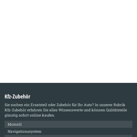
Kfz-Zubehör
Sie suchen ein Ersatzteil oder Zubehör für Ihr Auto? In unserer Rubrik
Kfz-Zubehör
erfahren Sie alles Wissenswerte und können Qulitätsteile
günstig sofort online kaufen.
Motoröl
Navigationssystem