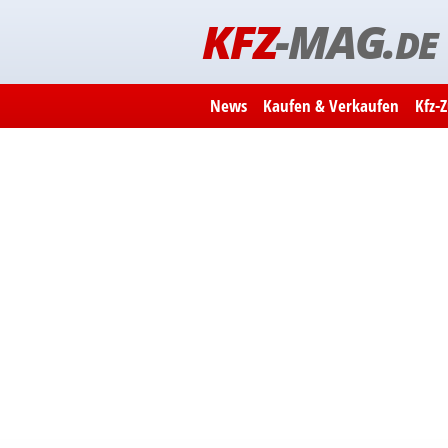
KFZ
-MAG.
DE
News
Kaufen & Verkaufen
Kfz-