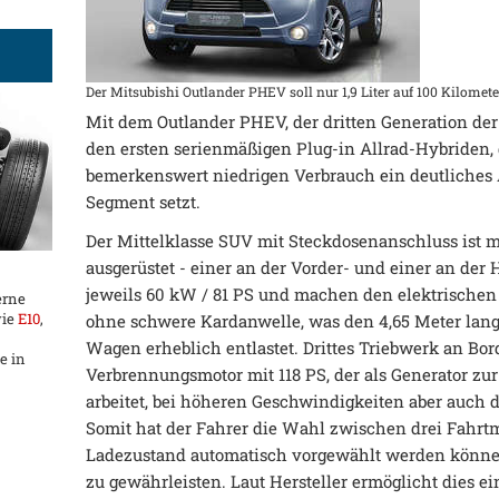
Der Mitsubishi Outlander PHEV soll nur 1,9 Liter auf 100 Kilomet
Mit dem Outlander PHEV, der dritten Generation der 
den ersten serienmäßigen Plug-in Allrad-Hybriden, d
bemerkenswert niedrigen Verbrauch ein deutliches
Segment setzt.
Der Mittelklasse SUV mit Steckdosenanschluss ist 
ausgerüstet - einer an der Vorder- und einer an der
jeweils 60 kW / 81 PS und machen den elektrischen
erne
wie
E10
,
ohne schwere Kardanwelle, was den 4,65 Meter lan
Wagen erheblich entlastet. Drittes Triebwerk an Bord 
e in
Verbrennungsmotor mit 118 PS, der als Generator z
arbeitet, bei höheren Geschwindigkeiten aber auch 
Somit hat der Fahrer die Wahl zwischen drei Fahrt
Ladezustand automatisch vorgewählt werden könne
zu gewährleisten. Laut Hersteller ermöglicht dies e