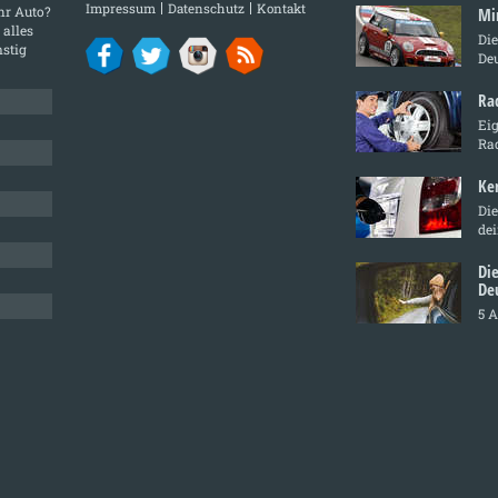
Impressum
Datenschutz
Kontakt
Ihr Auto?
Mi
 alles
Di
stig
De
Ra
Ei
Ra
Ke
Die
de
Di
De
5 A