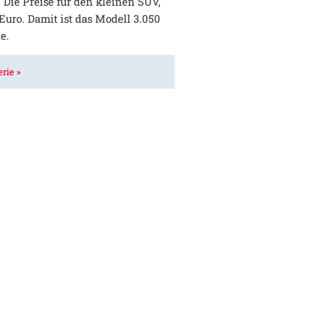
 Die Preise für den kleinen SUV,
 Euro. Damit ist das Modell 3.050
e.
rie »