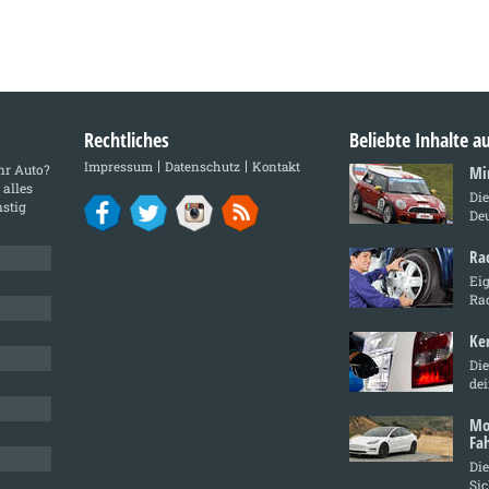
Rechtliches
Beliebte Inhalte 
Impressum
Datenschutz
Kontakt
Ihr Auto?
Mi
 alles
Di
stig
De
Ra
Ei
Ra
Ke
Die
de
Mo
Fa
Die
Sic