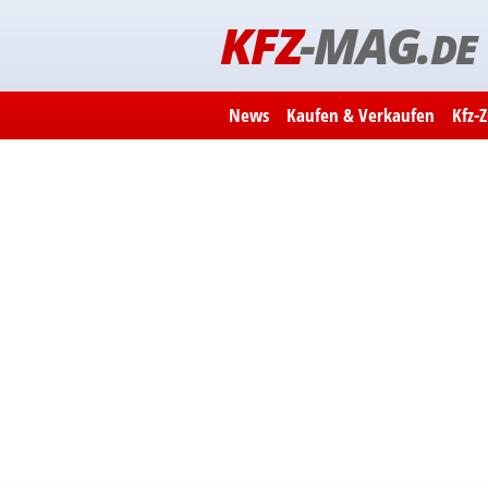
KFZ
-MAG.
DE
News
Kaufen & Verkaufen
Kfz-