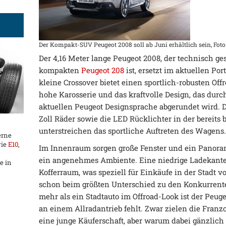
Der Kompakt-SUV Peugeot 2008 soll ab Juni erhältlich sein, Foto
Der 4,16 Meter lange Peugeot 2008, der technisch 
kompakten
Peugeot 208
ist, ersetzt im aktuellen Po
kleine Crossover bietet einen sportlich-robusten Offr
hohe Karosserie und das kraftvolle Design, das durc
aktuellen Peugeot Designsprache abgerundet wird. D
Zoll Räder sowie die LED Rücklichter in der bereits
unterstreichen das sportliche Auftreten des Wagens
erne
wie
E10
,
Im Innenraum sorgen große Fenster und ein Panor
ein angenehmes Ambiente. Eine niedrige Ladekante
e in
Kofferraum, was speziell für Einkäufe in der Stadt vo
schon beim größten Unterschied zu den Konkurrente
mehr als ein Stadtauto im Offroad-Look ist der Peug
an einem Allradantrieb fehlt. Zwar zielen die Fran
eine junge Käuferschaft, aber warum dabei gänzlich