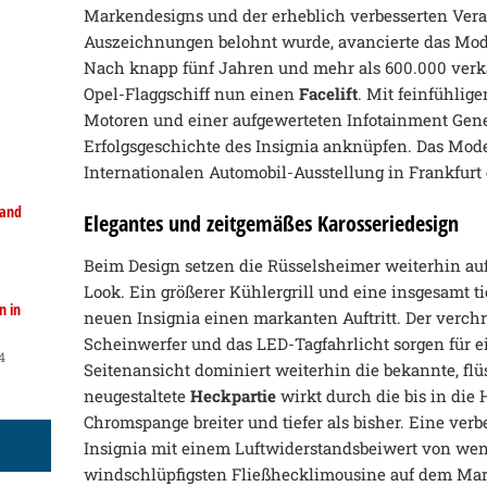
Markendesigns und der erheblich verbesserten Verar
Auszeichnungen belohnt wurde, avancierte das Mode
Nach knapp fünf Jahren und mehr als 600.000 verka
Opel-Flaggschiff nun einen
Facelift
. Mit feinfühli
Motoren und einer aufgewerteten Infotainment Gener
Erfolgsgeschichte des Insignia anknüpfen. Das Mode
Internationalen Automobil-Ausstellung in Frankfurt e
land
Elegantes und zeitgemäßes Karosseriedesign
Beim Design setzen die Rüsselsheimer weiterhin a
Look. Ein größerer Kühlergrill und eine insgesamt t
n in
neuen Insignia einen markanten Auftritt. Der verchro
Scheinwerfer und das LED-Tagfahrlicht sorgen für ei
4
Seitenansicht dominiert weiterhin die bekannte, flü
neugestaltete
Heckpartie
wirkt durch die bis in di
Chromspange breiter und tiefer als bisher. Eine verb
Insignia mit einem Luftwiderstandsbeiwert von weni
windschlüpfigsten Fließhecklimousine auf dem Mar