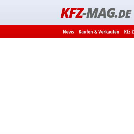
KFZ
-MAG.
DE
News
Kaufen & Verkaufen
Kfz-