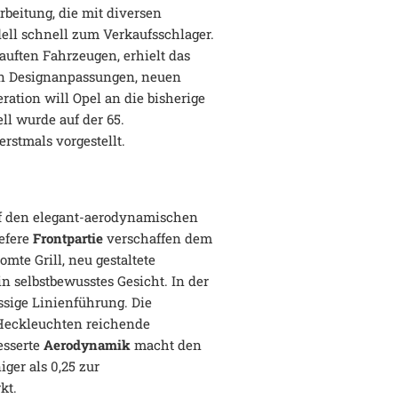
beitung, die mit diversen
ll schnell zum Verkaufsschlager.
uften Fahrzeugen, erhielt das
gen Designanpassungen, neuen
ation will Opel an die bisherige
ll wurde auf der 65.
rstmals vorgestellt.
uf den elegant-aerodynamischen
iefere
Frontpartie
verschaffen dem
mte Grill, neu gestaltete
n selbstbewusstes Gesicht. In der
ssige Linienführung. Die
e Heckleuchten reichende
esserte
Aerodynamik
macht den
ger als 0,25 zur
kt.