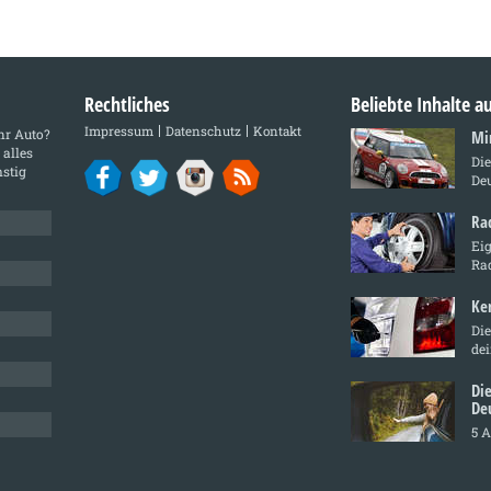
Rechtliches
Beliebte Inhalte 
Impressum
Datenschutz
Kontakt
Ihr Auto?
Mi
 alles
Di
stig
De
Ra
Ei
Ra
Ke
Die
de
Di
De
5 A