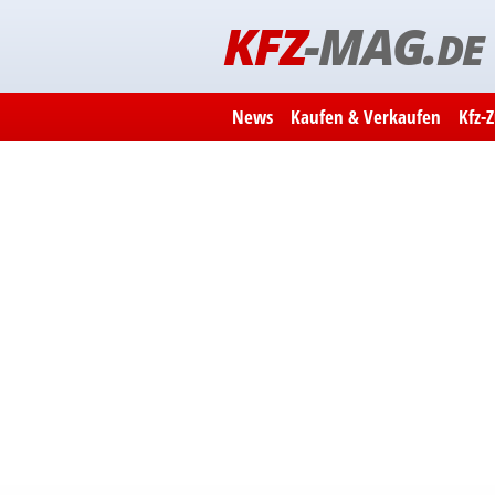
KFZ
-MAG.
DE
News
Kaufen & Verkaufen
Kfz-