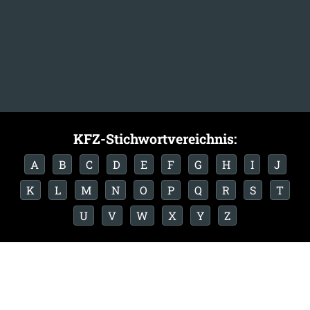
KFZ-Stichwortvereichnis:
A
B
C
D
E
F
G
H
I
J
K
L
M
N
O
P
Q
R
S
T
U
V
W
X
Y
Z