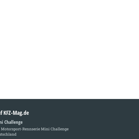
auf KFZ-Mag.de
ni Challenge
e Motorsport-Rennserie Mini Challenge
utschland