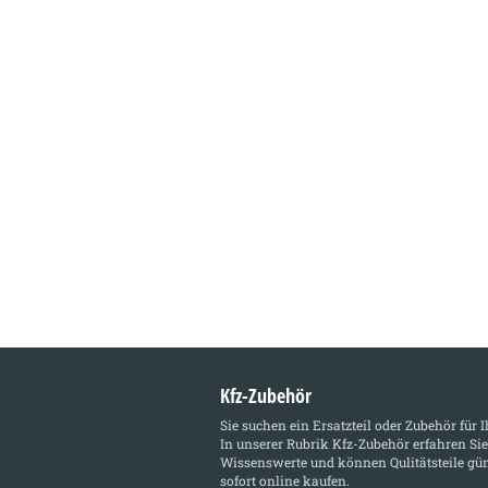
Kfz-Zubehör
Sie suchen ein Ersatzteil oder Zubehör für 
In unserer Rubrik
Kfz-Zubehör
erfahren Sie
Wissenswerte und können Qulitätsteile gün
sofort online kaufen.