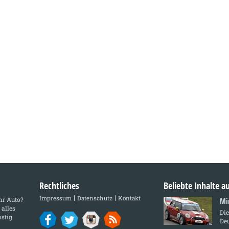
Rechtliches
Beliebte Inhalte 
Impressum
Datenschutz
Kontakt
Ihr Auto?
Mi
 alles
Di
stig
De