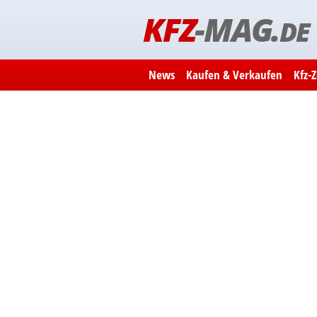
KFZ
-MAG.
DE
News
Kaufen & Verkaufen
Kfz-