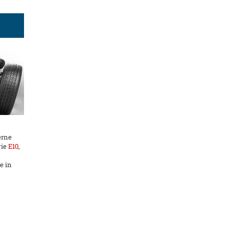
erne
wie
E10
,
e in