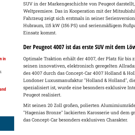
SUV in der Markengeschichte von Peugeot darstellt, 
Weltpremiere. Das in Kooperation mit der Mitsubish
Fahrzeug zeigt sich erstmals in seiner Serienversion,
Hubraum, 115 kW (156 PS) und serienmäßigem Rußpa
Einsatz kommt.
Der Peugeot 4007 ist das erste SUV mit dem Lö
Optimale Traktion erhält der 4007, der Platz für bis 
n in
seinen innovativen, elektronisch geregelten Allrada
4
des 4007 durch das Concept-Car 4007 Holland & Hol
Londoner Luxusmanufaktur "Holland & Holland", di
spezialisiert ist, wurde eine besonders exklusive I
land
Peugeot realisiert.
Mit seinen 20 Zoll großen, polierten Alumimiumräde
"Hagenias Bronze" lackierten Karosserie und dem gr
das Concept-Car besonders exklusiven Charakter.