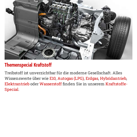
Themenspecial Kraftstoff
Treibstoff ist unverzichtbar für die moderne Gesellschaft. Alles
Wissenswerte über wie
E10
,
Autogas (LPG)
,
Erdgas
,
Hybridantrieb
,
Elektrantrieb
oder
Wasserstoff
finden Sie in unserem
Kraftstoffe-
Special
.