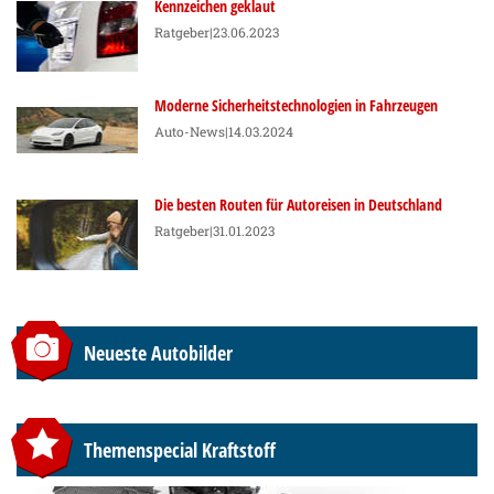
Kennzeichen geklaut
Ratgeber
|23.06.2023
Moderne Sicherheitstechnologien in Fahrzeugen
Auto-News
|14.03.2024
Die besten Routen für Autoreisen in Deutschland
Ratgeber
|31.01.2023
Neueste Autobilder
Themenspecial Kraftstoff