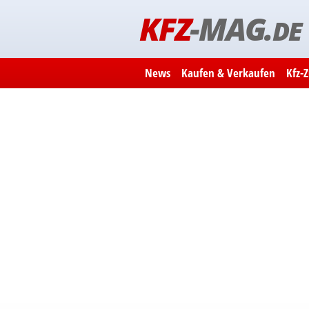
KFZ
-MAG.
DE
News
Kaufen & Verkaufen
Kfz-