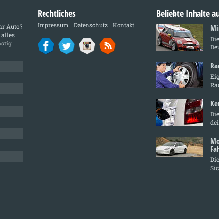
Rechtliches
Beliebte Inhalte 
Impressum
Datenschutz
Kontakt
Ihr Auto?
Mi
 alles
Di
stig
De
Ra
Ei
Ra
Ke
Die
de
Mo
Fa
Die
Sic