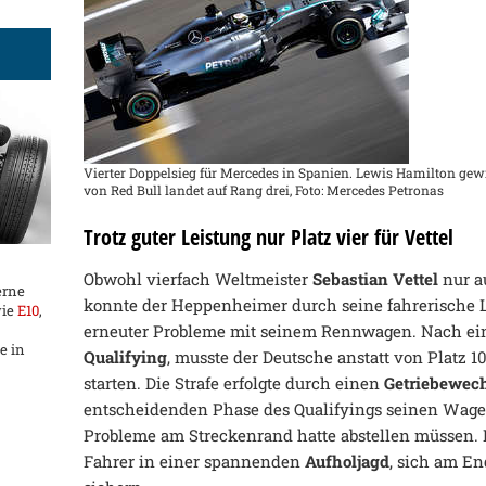
Vierter Doppelsieg für Mercedes in Spanien. Lewis Hamilton gewi
von Red Bull landet auf Rang drei, Foto: Mercedes Petronas
Trotz guter Leistung nur Platz vier für Vettel
Obwohl vierfach Weltmeister
Sebastian Vettel
nur a
erne
konnte der Heppenheimer durch seine fahrerische L
wie
E10
,
erneuter Probleme mit seinem Rennwagen. Nach ein
e in
Qualifying
, musste der Deutsche anstatt von Platz 1
starten. Die Strafe erfolgte durch einen
Getriebewec
entscheidenden Phase des Qualifyings seinen Wage
Probleme am Streckenrand hatte abstellen müssen. 
Fahrer in einer spannenden
Aufholjagd
, sich am E