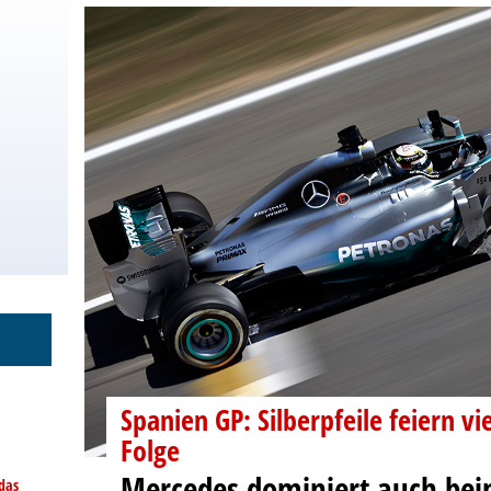
Spanien GP: Silberpfeile feiern vi
Folge
Mercedes dominiert auch bei
das