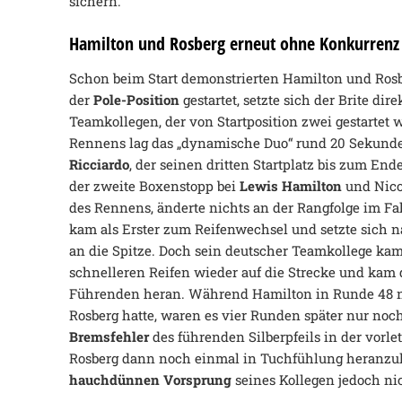
sichern.
Hamilton und Rosberg erneut ohne Konkurrenz
Schon beim Start demonstrierten Hamilton und Rosb
der
Pole-Position
gestartet, setzte sich der Brite dir
Teamkollegen, der von Startposition zwei gestartet 
Rennens lag das „dynamische Duo“ rund 20 Sekunde
Ricciardo
, der seinen dritten Startplatz bis zum En
der zweite Boxenstopp bei
Lewis Hamilton
und Nico
des Rennens, änderte nichts an der Rangfolge im Fa
kam als Erster zum Reifenwechsel und setzte sich n
an die Spitze. Doch sein deutscher Teamkollege ka
schnelleren Reifen wieder auf die Strecke und ka
Führenden heran. Während Hamilton in Runde 48 n
Rosberg hatte, waren es vier Runden später nur noc
Bremsfehler
des führenden Silberpfeils in der vorle
Rosberg dann noch einmal in Tuchfühlung heranz
hauchdünnen Vorsprung
seines Kollegen jedoch n