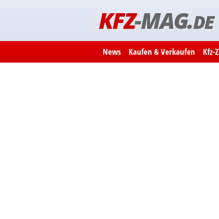
KFZ
-MAG.
DE
News
Kaufen & Verkaufen
Kfz-