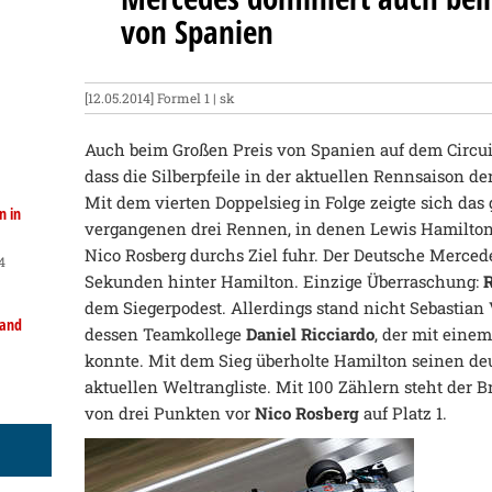
von Spanien
[12.05.2014]
Formel 1
| sk
Auch beim Großen Preis von Spanien auf dem Circui
dass die Silberpfeile in der aktuellen Rennsaison de
Mit dem vierten Doppelsieg in Folge zeigte sich das 
n in
vergangenen drei Rennen, in denen Lewis Hamilto
Nico Rosberg durchs Ziel fuhr. Der Deutsche Mercede
4
Sekunden hinter Hamilton. Einzige Überraschung:
R
dem Siegerpodest. Allerdings stand nicht Sebastian
land
dessen Teamkollege
Daniel Ricciardo
, der mit eine
konnte. Mit dem Sieg überholte Hamilton seinen de
aktuellen Weltrangliste. Mit 100 Zählern steht der
von drei Punkten vor
Nico Rosberg
auf Platz 1.