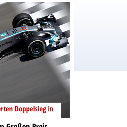
erten Doppelsieg in
m Großen Preis