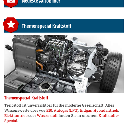
Neueste Autobilder
Themenspecial Kraftstoff
Themenspecial Kraftstoff
Treibstoff ist unverzichtbar für die moderne Gesellschaft. Alles
Wissenswerte über wie
E10
,
Autogas (LPG)
,
Erdgas
,
Hybridantrieb
,
Elektrantrieb
oder
Wasserstoff
finden Sie in unserem
Kraftstoffe-
Special
.