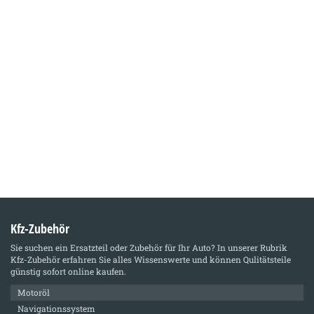
Kfz-Zubehör
Sie suchen ein Ersatzteil oder Zubehör für Ihr Auto? In unserer Rubrik
Kfz-Zubehör
erfahren Sie alles Wissenswerte und können Qulitätsteile
günstig sofort online kaufen.
Motoröl
Navigationssystem