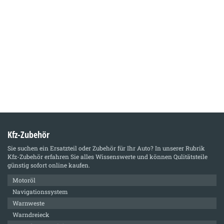
Kfz-Zubehör
Sie suchen ein Ersatzteil oder Zubehör für Ihr Auto? In unserer Rubrik
Kfz-Zubehör
erfahren Sie alles Wissenswerte und können Qulitätsteile
günstig sofort online kaufen.
Motoröl
Navigationssystem
Warnweste
Warndreieck