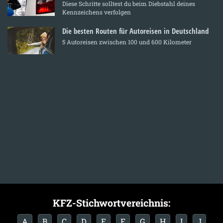
Diese Schritte solltest du beim Diebstahl deines
Kennzeichens verfolgen
Die besten Routen für Autoreisen in Deutschland
5 Autoreisen zwischen 100 und 600 Kilometer
KFZ-Stichwortvereichnis:
A
B
C
D
E
F
G
H
I
J