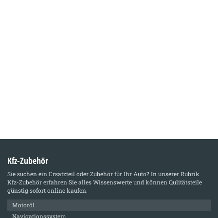
Kfz-Zubehör
Sie suchen ein Ersatzteil oder Zubehör für Ihr Auto? In unserer Rubrik
Kfz-Zubehör
erfahren Sie alles Wissenswerte und können Qulitätsteile
günstig sofort online kaufen.
Motoröl
Navigationssystem