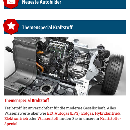
Neueste Autobilder
Themenspecial Kraftstoff
Themenspecial Kraftstoff
Treibstoff ist unverzichtbar für die moderne Gesellschaft. Alles
Wissenswerte über wie
E10
,
Autogas (LPG)
,
Erdgas
,
Hybridantrieb
,
Elektrantrieb
oder
Wasserstoff
finden Sie in unserem
Kraftstoffe-
Special
.