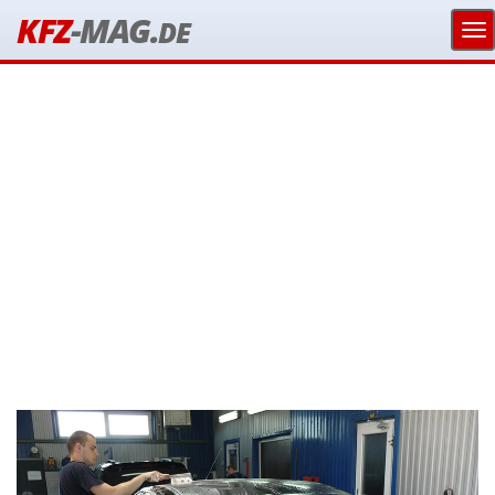
KFZ
-MAG.
DE