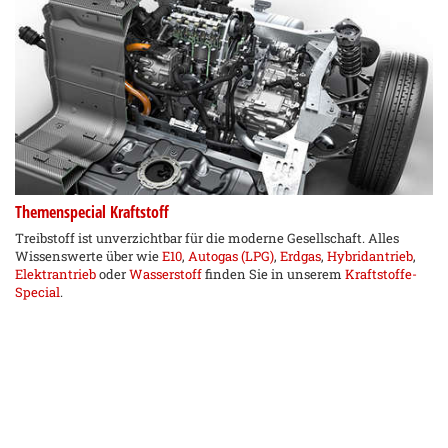
Themenspecial Kraftstoff
Treibstoff ist unverzichtbar für die moderne Gesellschaft. Alles
Wissenswerte über wie
E10
,
Autogas (LPG)
,
Erdgas
,
Hybridantrieb
,
Elektrantrieb
oder
Wasserstoff
finden Sie in unserem
Kraftstoffe-
Special
.