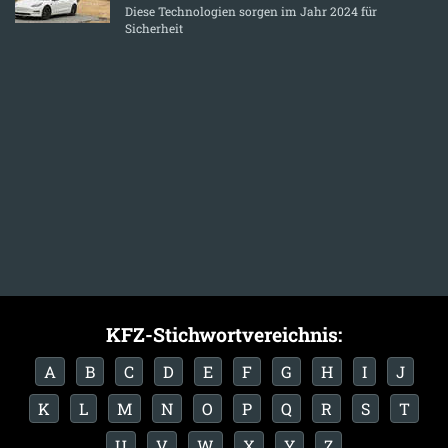
Diese Technologien sorgen im Jahr 2024 für
Sicherheit
KFZ-Stichwortvereichnis:
A
B
C
D
E
F
G
H
I
J
K
L
M
N
O
P
Q
R
S
T
U
V
W
X
Y
Z