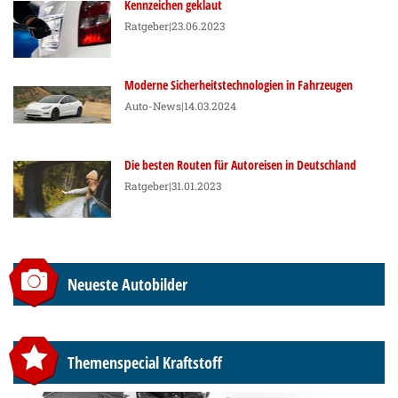
Kennzeichen geklaut
Ratgeber
|23.06.2023
Moderne Sicherheitstechnologien in Fahrzeugen
Auto-News
|14.03.2024
Die besten Routen für Autoreisen in Deutschland
Ratgeber
|31.01.2023
Neueste Autobilder
Themenspecial Kraftstoff