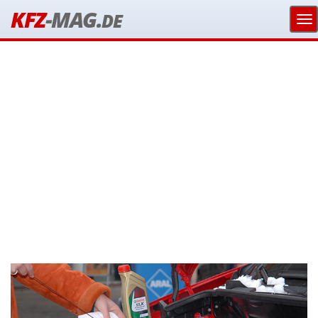
KFZ
-MAG.
DE