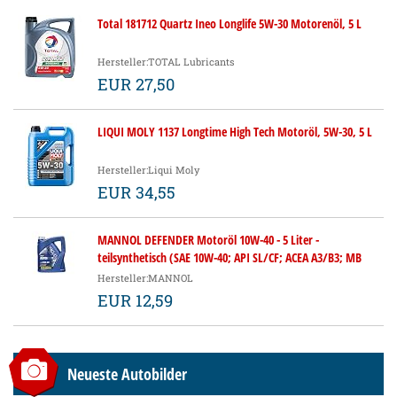
Total 181712 Quartz Ineo Longlife 5W-30 Motorenöl, 5 L
Hersteller:TOTAL Lubricants
EUR 27,50
LIQUI MOLY 1137 Longtime High Tech Motoröl, 5W-30, 5 L
Hersteller:Liqui Moly
EUR 34,55
MANNOL DEFENDER Motoröl 10W-40 - 5 Liter -
teilsynthetisch (SAE 10W-40; API SL/CF; ACEA A3/B3; MB
229.1; VW 501.00/505.00)
Hersteller:MANNOL
EUR 12,59
Neueste Autobilder