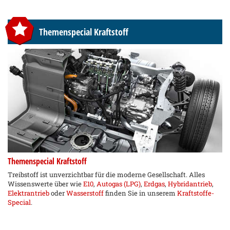
Themenspecial Kraftstoff
Themenspecial Kraftstoff
Treibstoff ist unverzichtbar für die moderne Gesellschaft. Alles
Wissenswerte über wie
E10
,
Autogas (LPG)
,
Erdgas
,
Hybridantrieb
,
Elektrantrieb
oder
Wasserstoff
finden Sie in unserem
Kraftstoffe-
Special
.