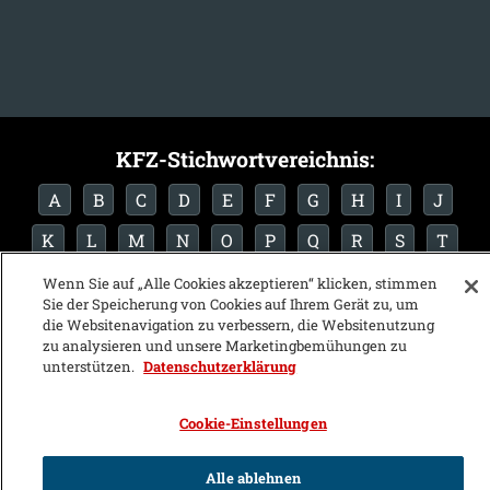
KFZ-Stichwortvereichnis:
A
B
C
D
E
F
G
H
I
J
K
L
M
N
O
P
Q
R
S
T
U
V
W
X
Y
Z
Wenn Sie auf „Alle Cookies akzeptieren“ klicken, stimmen
Sie der Speicherung von Cookies auf Ihrem Gerät zu, um
die Websitenavigation zu verbessern, die Websitenutzung
zu analysieren und unsere Marketingbemühungen zu
unterstützen.
Datenschutzerklärung
Cookie-Einstellungen
Alle ablehnen