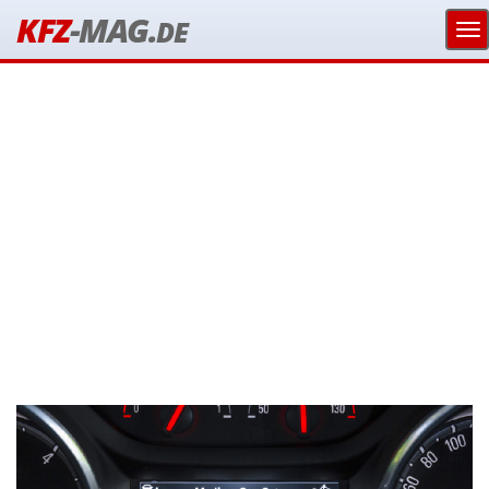
KFZ
-MAG.
DE