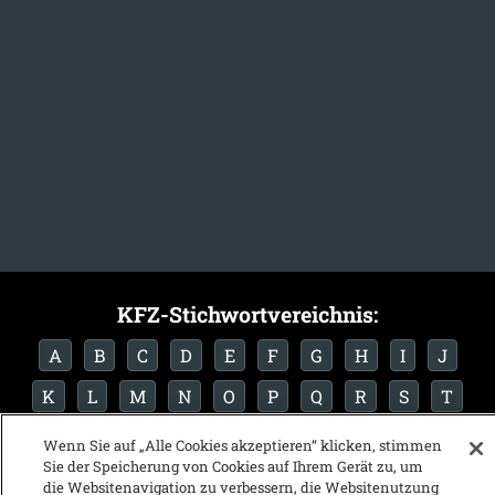
KFZ-Stichwortvereichnis:
A
B
C
D
E
F
G
H
I
J
K
L
M
N
O
P
Q
R
S
T
U
V
W
X
Y
Z
Wenn Sie auf „Alle Cookies akzeptieren“ klicken, stimmen
Sie der Speicherung von Cookies auf Ihrem Gerät zu, um
die Websitenavigation zu verbessern, die Websitenutzung