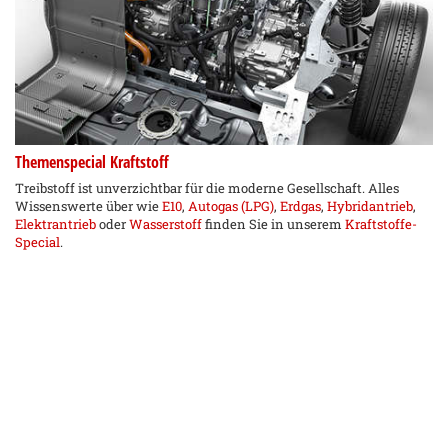
Themenspecial Kraftstoff
Treibstoff ist unverzichtbar für die moderne Gesellschaft. Alles
Wissenswerte über wie
E10
,
Autogas (LPG)
,
Erdgas
,
Hybridantrieb
,
Elektrantrieb
oder
Wasserstoff
finden Sie in unserem
Kraftstoffe-
Special
.