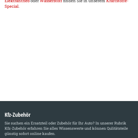
Elektrantrieb
oder
Wasserstoff
finden Sie in unserem
Kraftstoffe-
Special
.
Kfz-Zubehör
Sie suchen ein Ersatzteil oder Zubehör für Ihr Auto? In unserer Rubrik
Kfz-Zubehör
erfahren Sie alles Wissenswerte und können Qulitätsteile
günstig sofort online kaufen.