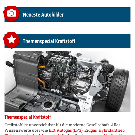
Neueste Autobilder
Themenspecial Kraftstoff
Themenspecial Kraftstoff
Treibstoff ist unverzichtbar für die moderne Gesellschaft. Alles
Wissenswerte über wie
E10
,
Autogas (LPG)
,
Erdgas
,
Hybridantrieb
,